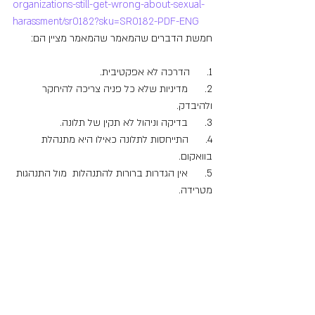
organizations-still-get-wrong-about-sexual-
harassment/sr0182?sku=SR0182-PDF-ENG
חמשת הדברים שהמאמר שהמאמר מציין הם:
1.      הדרכה לא אפקטיבית.
2.      מדיניות שלא כל פניה צריכה להיחקר 
ולהיבדק.
3.      בדיקה וניהול לא תקין של תלונה.
4.      התייחסות לתלונה כאילו היא מתנהלת 
בוואקום.
5.      אין הגדרות ברורות להתנהלות  מול התנהגות 
מטרידה.