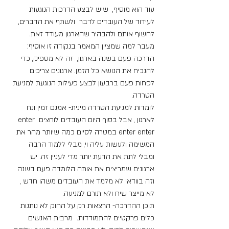
עוד הוא מוסיף,  שיש לבצע הדרכות הנוגעות 
לעידוד של העובדים לדבר  ולשתף את הדברים, 
לחשוף אותם ולהבהיר שהארגון מעודד זאת.
מעבר למה שמציין המאמר בנקודה זו אוסיף:
הדרכה פעם בשנה בארגון,  זה לא מספיק, כדי 
להנכיח את הנושא כל הזמן. ארגונים צריכים 
לפחות פעם ברבעון לבצע פעילות הנוגעת למניעת 
הטרדה.
לומדות למניעת הטרדה מינית- אמנם זמין ונח 
לארגון , אבל בסוף היום העובדים לוחצים enter 
enter enter במטרה לסיים כמה שיותר מהר את 
המשימה ולעשות עליה וי, מבלי ללמוד הרבה 
ומבלי לתת את הדעת יותר מדי לעניין זה. יש 
ארגונים שמריצים את אותה הלומדה פעם בשנה 
וזה בוודאי לא מלמד את העובדים משהו חדש , 
לא מייצר שיח ולא תורם למניעה.
תוכן ההדרכה- הרצאות רק על החוק לא נותנות 
כלים פרקטיים להתמודדות.  מרבית האנשים 