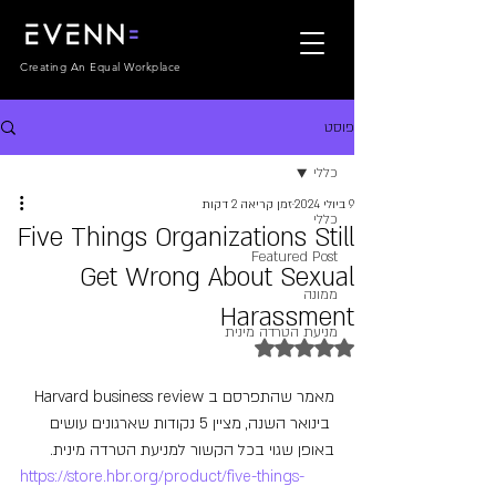
Creating An Equal Workplace
פוסט
כללי
9 ביולי 2024
זמן קריאה 2 דקות
כללי
Five Things Organizations Still
Featured Post
Get Wrong About Sexual
ממונה
Harassment
מניעת הטרדה מינית
דירוג של NaN מתוך 5 כוכבים
מאמר שהתפרסם ב Harvard business review 
 בינואר השנה, מציין 5 נקודות שארגונים עושים 
באופן שגוי בכל הקשור למניעת הטרדה מינית.
https://store.hbr.org/product/five-things-