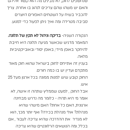
שנחשפים לחוק, לא מבינים מה הוא קשור אליהם 
והאם יש משהו שהם צריכים לנהוג בו אחרת. צריך 
להכביר בשיח על השטחים האפורים היוצרים 
סביבה מטרידה ומה ואיך ניתן לפעול כדי למנוע.
הנקודה השניה- 
בדיקה וניהול לא תקין של תלונה.
המאמר מדגיש שכאשר מגיעה תלונה היא חייבת 
להיחקר באופן מיידי, באופן יסודי ובאובייקטיביות 
מלאה.
בעניין זה אתייחס לחוק בישראל שהוא חוק מאוד 
מתקדם ועדיין יש בו כמה חורים.
החוק קובע שיש למנות ממונה בכל ארגון מעל 25 
איש.
אבל החוק , למעט שממליץ שתהה זו אישה, לא 
אומר מי היא תהיה - כלומר מה נדרש מבחינה 
ארגונית, האם כל אחת? האם מישהי שהיא 
מנהלת? אולי מנהלת בכירה? ואף יותר מכך, הוא 
לא מגדיר  את ההדרכה שהיא צריכה לעבור , אם 
בכלל, ומה הנושאים הרלוונטיים שהיא צריכה 