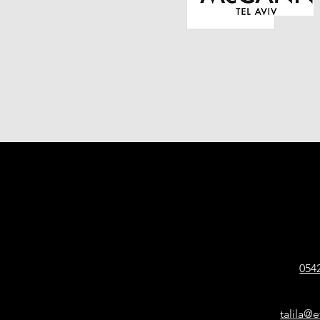
054
talila@e