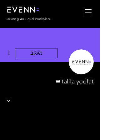
Creating An Equal Workplace
ions
מעקב
אדמין
talila yodfat