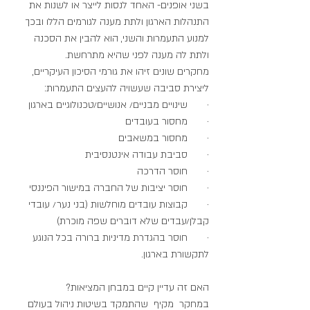
בשני אופנים- האחד לנסות לייצר או לשנות את 
התנהלות הארגון ולתת מענה לגורמים הללו ובכך 
למנוע התעמרות והשני, הוא להבין את הסכנה 
ולתת לה מענה לפני שהיא מתרחשת.
מחקרים שונים זיהו את גורמי הסיכון העיקריים, 
ליצירת סביבה שעשויה להעצים התעמרות:
·       שינויים מבניים/ אנושיים/טכנולוגיים בארגון
·       מחסור בעובדים
·       מחסור במשאבים
·       סביבת עבודה אינטנסיבית
·       חוסר הדרכה
·       חוסר יציבות של החברה במישור הפיננסי
·       קבוצות עובדים מוחלשות (בני נער/ עובדי 
קבלן/עבדים שלא דוברים שפה מוכרת)
·       חוסר בהגדרת מדיניות ברורה בכל הנוגע 
לתקשורת בארגון.
האם זה עדיין קיים במבחן המציאות?
במחקר  מקיף  שהתמקד בשיטות ניהול בעולם 