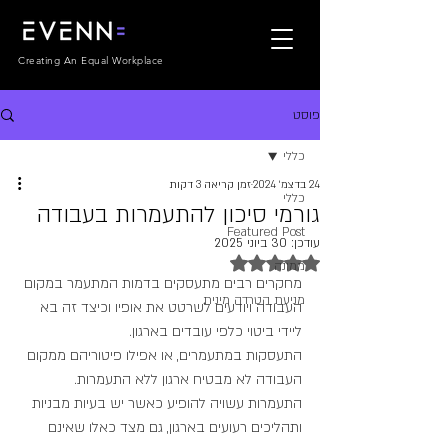
Creating An Equal Workplace
פוסט
כללי
24 בדצמ׳ 2024
זמן קריאה 3 דקות
כללי
גורמי סיכון להתעמרות בעבודה
Featured Post
עודכן:
30 ביוני 2025
דירוג של NaN מתוך 5 כוכבים
ממונה
מחקרים רבים מתעסקים בדמות המתעמר במקום 
מניעת הטרדה מינית
העבודה ויודעים לשרטט את אופיו וכיצד זה בא 
ליידי ביטוי כלפי עובדים בארגון.
התעסקות במתעמרים, או אפילו פיטוריהם ממקום 
העבודה לא מבטיח ארגון ללא התעמרות.
התעמרות עשויה להופיע כאשר יש בעיות מבניות 
ותהליכים רעועים בארגון, גם מצד כאלו שאינם 