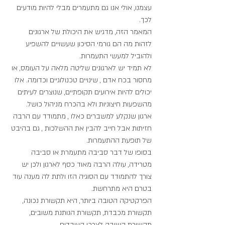
עצמנו, אולי אנו גם מתעמרים מבלי להיות מודעים 
לכך.
המאמר הזה, מדגיש את היכולת של ארגונים 
לזהות מה הם גורמי הסיכון שעשויים להשפיע 
ולהוביל למעשי התעמרות.
לא תמיד יש לארגונים שליטה מלאה על העומס, או 
מחסור בכח אדם , שינויים טכנולוגיים וכדומה. אלו 
יכולים להיות אירועים תקופתיים, שנוצרים לעיתים 
מהשפעות חיצוניות ולא בהכרח מניהול כושל.
ארגון שנקלע למשברים כאלו , מתמודד עם הרבה 
חזיתות אבל חייב להבין את ההשלכות , גם בהיבט 
של תופעת ההתעמרות.
בסופו של דבר סביבה מתעמרת או סביבה 
מטרידה, עולה הרבה מאוד כסף לארגון ולכן יש 
צורך להתמודד עם הסוגיה הזו ולתת לה מענה עוד 
בטרם היא מתרחשת.
הפרקטיקה הטובה ביותר, היא תקשורת נכונה, 
תקשורת מכבדת, תקשורת הנותנת משובים, 
תקשורת קשובה לצרכי העובדים.