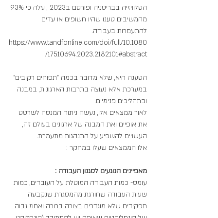
הטלוויזיה בבריטניה ופורסם ב2023 , עלה כי 93% 
מהמשיבים טענו שהיו חשופים או עדים 
להתעמרות בעבודה.
https://www.tandfonline.com/doi/full/10.1080
/17510694.2023.2182101#abstract
הטענה היא, שלא מדובר בכמה "תפוחים רקובים" 
במערכת אלא נעוצה בתרבות הארגונית, במבנה 
ובתהליכים פנימיים.
לאור ממצאים אלו, נעשה ניתוח המנסה לשרטט 
את אופיים ואת המבנה של ארגונים בעולם זה, 
העשויים להשפיע על התנהגות מתעמרת.
אלו הממצאים שעלו במחקר :
מאפיינים הנוגעים לסגנון העבודה :
עומס- כמות העבודה המוטלת על העובדים, כמות 
שעות העבודה שחורגת מהמסגרת שנקבעה.
תפקידים שלא מוגדרים בצורה ברורה ואחוז גבוה 
של קונפליקטים שאיתם יש להתמודד (קונפליקט 