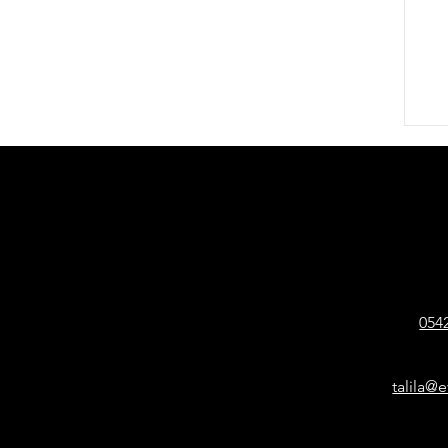
ר
054
talila@e