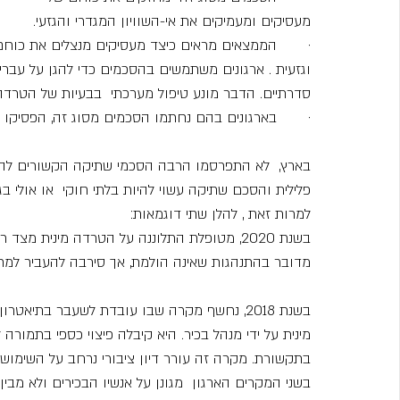
מעסיקים ומעמיקים את אי-השוויון המגדרי והגזעי.
·       הממצאים מראים כיצד מעסיקים מנצלים את כוחם
וגזעית . ארגונים משתמשים בהסכמים כדי להגן על עבריינ
סדרתיים. הדבר מונע טיפול מערכתי  בבעיות של הטרדה 
·       בארגונים בהם נחתמו הסכמים מסוג זה, הפסיקו ל
בארץ,  לא התפרסמו הרבה הסכמי שתיקה הקשורים להטרד
פלילית והסכם שתיקה עשוי להיות בלתי חוקי  או אולי ב
למרות זאת , להלן שתי דוגמאות:
בשנת 2020, מטופלת התלוננה על הטרדה מינית מ
מדובר בהתנהגות שאינה הולמת, אך סירבה להעביר למ
בשנת 2018, נחשף מקרה שבו עובדת לשעבר בתי
מינית על ידי מנהל בכיר. היא קיבלה פיצוי כספי בתמו
בתקשורת. מקרה זה עורר דיון ציבורי נרחב על השימוש
בשני המקרים הארגון  מגונן על אנשיו הבכירים ולא מב