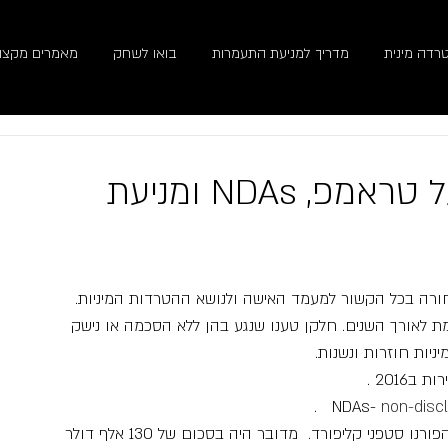
רדה מינית
מדריך למניעת התעמרות
בואו לשחק
מאמרים מקצוע
השקט שלפני הסערה- על טראמפ, NDAs ומניעת
ורה בכל הקשור למעמד האישה ולנושא ההטרדות המיניות.
ולמת לאורך השנים. חלקן טענו שנגע בהן ללא הסכמה או נישק 
ניות חוזרות ונשנות.
2016 .
.   NDAs-
 non-disc
תזכורת-  טראמפ חתם על הסכם שתיקה עם שחקנית הפורנו סטפני קליפורד.  מדובר היה בסכום של 130 אלף דולר 