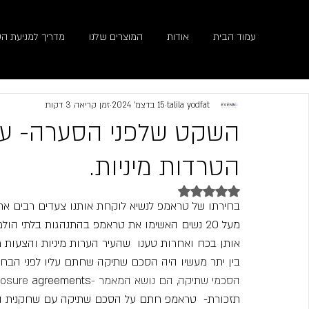
עמוד הבית
אודות
המוצרים שלנו
מדריך למניעת הט
talila yodfat
15 בדצמ׳ 2024
זמן קריאה 3 דקות
הטרדות מיניות.
דירוג של NaN מתוך 5 כוכבים
בחירתו של טראמפ לנשיא לוקחת אותנו צעדים רבים אח
מעל 20 נשים האשימו את טראמפ בהתנהגות בלתי ה
אותן בכח ואחרות טענו  שהעיר הערות מיניות והצעות מי
בין יתר מעשיו היה הסכם שתיקה שחתם עליו לפני הבחירות ב
- הסכמי שתיקה, הם נושא המאמר
 agreements
losure