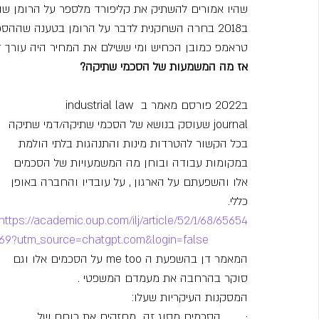
שהיו אמורים להשתיק את קליפורד מלספר על הרומן ש
ב2018 בחרה השחקנית לדבר על הרומן בטענה שההסכם איננו חוקי.
טראמפ כמובן הכחיש ומי ששילם את המחיר היה עורך די
אז מה המשמעות של הסכמי שתיקה?    
ב2022 פורסם מאמר ב industrial law 
journal שעוסק בנושא של הסכמי שתיקה/דמי שתיקה 
בכל הקשור להטרדות מינות והתנהגות בלתי הולמת 
במקומות עבודה ובוחן מה המשמעויות של הסכמים 
אלו והשפעתם על הארגון , על עובדיו והחברה באופן 
כללי.
https://academic.oup.com/ilj/article/52/1/68/65654
69?utm_source=chatgpt.com&login=false
המאמר דן בהשפעת ה me too על הסכמים אלו וגם 
סוקר בהרחבה את מעמדם המשפטי .
המסקנות העיקריות שעלו:
·       הסכמים מסוג זה  מחזקים את כוחם של 