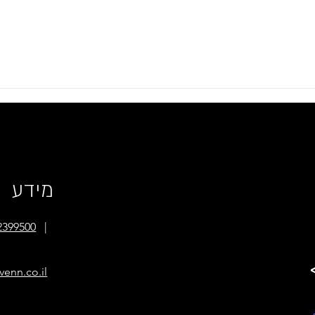
רטית פוגעת בביטחון
למה דווקא במערכת הבריאות, המגז
הציבורי , מערכת החינוך וענף הבניה
יש יותר התעמרות?
מידע
2399500
|
venn.co.il