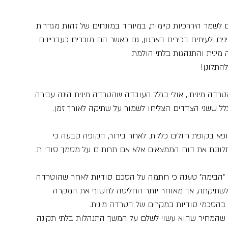
 לשמר היררכיות קיימות, במיוחד במונחים של זהות מגדרית 
ים, לעיתים בכירים בארגון, גם כאשר הם מוכרים כעבריינים 
מינית והתנהגות בלתי הולמת.
התלונן!
ה מינית , אולי בגלל העובדה שהטרדה מינית הינה עבירה 
גלל ששני הצדדים הצליחו לשמור על שתיקה לאורך זמן.
צד רופא בקופת חולים כללית. לאחר בירור, הקופה קבעה כי 
תלוננת את דוח הממצאים אלא אם תחתום על מסמך סודיות.
אטרון "הבימה" טענה כי חתמה על הסכם סודיות לאחר שהוטרדה 
רה לשתיקתה, אך מאוחר יותר החליטה לחשוף את המקרה 
 בהסכמי סודיות במקרים של הטרדה מינית.
ין שהמחיר שהוא עשוי לשלם על המשך התנהלות בלתי תקינה 