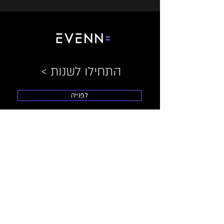
< התחילו לשנות
לפנייה
מידע
0542399500
|
talila@evenn.co.il