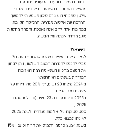
הנתונים ממצרים ומערב הסעודית, יחד עם 
ממצאים ממחקרים השוואתיים אחרים, מלמדים כי 
שלטון סמכותי הוא גורם סיכון משמעותי להמשך 
והחרפה של אלימות מגדרית. החקיקה הקיימת 
במקומות אלה לרוב אינה נאכפת, והפחד מתלונות 
מונע מדידה אמינה של הבעיה.
ובישראל?
לכאורה איננו מצויים בשלטון סמכותי- האמנם?
מבלי להכנס להגדרות המצב השלטוני, ניתן לבחון 
את המצב מהכיוון השני- מה רמת האלימות 
המגדרית בשנתיים האחרונות?
ב 2024 נרצחו 20 נשים, רק 20% מהן דיווחו על 
אלימות טרם הרצח.
ב2025 נרצחו עד כה 23 נשים (נכון לספטמבר 
2025  ).
סטטיסטיקות על  אלימות מגדרית  לשנת 2025 
לא ניתן למצוא כלל.
בשנת 2024 פרסמו הלמ"ס את הדוח וכתבו: 
15
% 