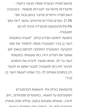
מהאוכלוסייה הבוגרת חוותה פגיעה כלשהי - 
מהטרדות מיניות ועד לעבירות מקוונות - כשבקרב 
האוכלוסייה היהודית מדובר בנתון גבוה יותר: 
17.3%. פערים מגדריים מדאיגים. שיעור דיווח נמוך: 
96.5% מהנפגעות מהטרדה מינית לא פנו 
למשטרה.
בתנועה לחופש המידע נכתב: "לצערנו בתקופת 
השר בן גביר המשטרה מנסה להסתיר את נתוני 
הפשיעה. המשטרה הפסיקה לפרסם באופן יזום 
ושוטף את המידע הזה, כמו שעשתה בתקופת 
השר בר-לב. אנחנו נמשיך להביא את הנתונים 
לציבור ולא ניתן למשטרה לקבור אותם, או לנפנף 
רק בנתונים שנוחים לה, כפי שנוהג לעשות השר בן 
גביר".
מדוגמאות בודות אלו  והשוואת הפרמטרים 
המשפיעים על הנושא , במשטרים סמכותיים , ניתן 
להבין , שאנחנו נמצאים במצב, שללא ספק מאפיין 
משטרים מסוג זה.  קיימת עליה מתמדת בשיעור 