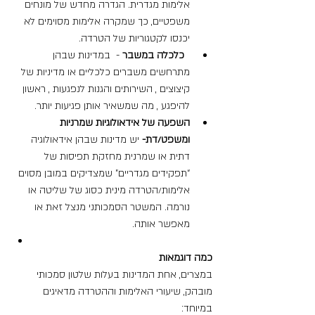
אלימות מגדרית. הגדרה מחדש של מונחים 
משפטיים, כך שמקרה אלימות מסוימים לא 
יכנסו לקטגוריות של הטרדה.
כלכלה במשבר 
-  במדינות שבהן 
מתרחשים משברים כלכליים או מדיניות של 
קיצוצים , השירותים והגנות לנפגעות , ראשון 
להיפגע , מה שמשאיר אותן פגיעות יותר.
השפעה של אידאולוגיות שמרניות 
ומשפט/דת- 
יש מדינות שבהן אידאולוגיה 
דתית או שמרנית מחזקת תפיסות של 
“תפקידים מגדריים” שמצדיקים במובן מסוים 
אלימות/הטרדה מינית כסוג של שליטה או 
נורמה. המשטר הסמכותני מנצל זאת או 
מאפשר אותה.
כמה דוגמאות
במצרים, אחת המדינות בעלות שלטון סמכותי 
מובהק, שיעורי האלימות וההטרדה מדאיגים 
במיוחד: