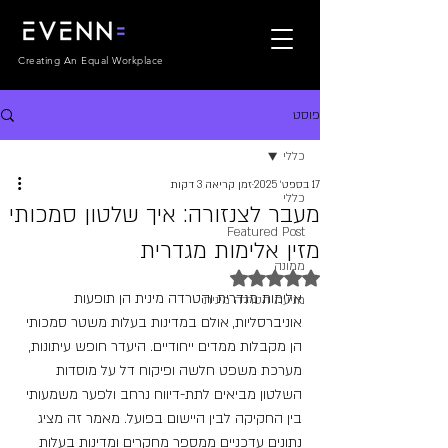
Creating An Equal Workplace
פוסט
כללי
17 בספט׳ 2025
זמן קריאה 3 דקות
כללי
מעבר לצנזורה: איך שלטון סמכותי
Featured Post
מזין אלימות מגדרית
ממונה
דירוג של NaN מתוך 5 כוכבים
אלימות מגדרית והטרדה מינית הן תופעות 
מניעת הטרדה מינית
אוניברסליות, אולם במדינות בעלות משטר סמכותי 
הן מקבלות ממדים ייחודיים. היעדר חופש עיתונות, 
מערכת משפט חלשה ופיקוח דל על מוסדות 
השלטון מביאים לתת-דיווח נרחב ולפער משמעותי 
בין החקיקה לבין היישום בפועל. מאמר זה מציג 
נתונים עדכניים ממספר מחקרים ומדינות בעלות 