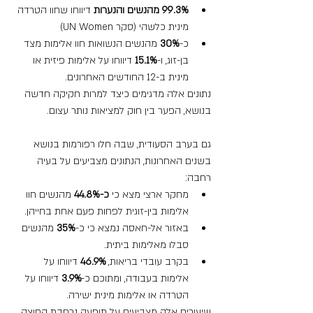
99.3% מהנשים והנערות
 דיווחו שחוו הטרדה 
מינית כלשהי (סקר UN Women)
כ-
30%
 מהנשים הנשואות חוו אלימות מצד 
בן-זוג, ו-
15.1%
 דיווחו על אלימות פיזית או 
מינית ב-12 החודשים האחרונים.
נתונים אלה מדגימים כיצד למרות חקיקה חדשה 
בנושא, הפער בין חוק למציאות נותר עצום.
גם בערב הסעודית, שבה חלו רפורמות בנושא 
בשנים האחרונות, הנתונים מצביעים על בעיה 
רחבה:
מחקר ארצי מצא כי 
כ-44.8%
 מהנשים חוו 
אלימות בין-זוגית לפחות פעם אחת בחייהן.
באזור אל-חאסה נמצא כי כ-
35%
 מהנשים 
סבלו מאלימות ביתית.
בקרב עובדי בריאות, 
46.9%
 דיווחו על 
אלימות בעבודה, ומתוכם כ-
3.9%
 דיווחו על 
הטרדה או אלימות מינית ישירה.
שיעורים אלה מצביעים על תופעה נרחבת החוצה 