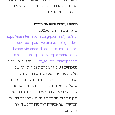
מגזרים ומעמדות, ומושפעת מתרבות שמרנית 
וממנגנוני דיווח לקויים.
מגמות עולמיות והשוואה כללית
מחקר משווה רחב  מ2025 
https://rsisinternational.org/journals/ijriss/arti
(
cles/a-comparative-analysis-of-gender-
based-violence-discourses-insights-for-
strengthening-policy-implementation/?
utm_source=chatgpt.com
  )  מצא כי משטרים 
סמכותיים נוטים להציג רמות גבוהות יותר של 
אלימות מגדרית ולטפל בה  בצורה פחות 
אפקטיבית. גם כאשר קיימים חוקים נגד הטרדה 
או אלימות מינית. העדר פיקוח ציבורי מאפשר 
למדינה לדכא תלונות, לעכב פרסום נתונים ולמנוע 
פיקוח חיצוני. תהליכים אלה מייצרים “סביבה של 
הכחשה” שמאפשרת לאלימות להמשיך ואף 
להתרחב.