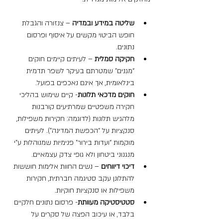
שליטה במידע ובמדיה
 – צנזורה והגבלת 
חופש הביטוי מקשים על איסוף ופרסום 
נתונים.
חקיקה סמלית
 – לעיתים קיימים חוקים 
“מגִנים” שמטרתם בעיקר לשפר תדמית 
בינלאומית, אך אינם נאכפים בפועל.
חוקים מדכאי תלונות
- קיים שימוש בהליכי 
חקירה משפטיים שמרתיעים קורבנות 
מלהגיש תלונות (לדוגמה: חקירות משפילות, 
סנקציות על “הכפשת המדינה”). לעיתים 
מוקמות “ועדות בירור” פנימיות שמנוהלות ע"י 
מנגנוני ביטחון ולא גופי צדק עצמאיים.
דיכוי דיווחים
 – נשים החוות אלימות חוששות 
להתלונן עקב סטיגמה חברתית, חקירות 
משפילות או סנקציות חוקיות.
סטטיסטיקה מעוותת
- פרסום נתונים חלקיים 
בלבד, או עיכוב הפצה של סקרים על 