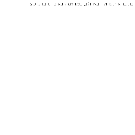
ROI  מקרה בוחן של מערכת בריאות גדולה בארה"ב, שמדגימה באופן מובהק כיצד 