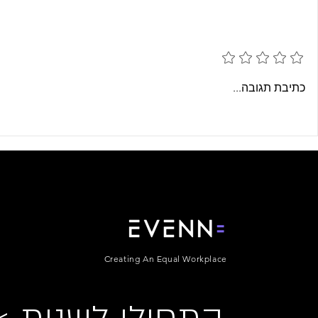
הוספת דירוג
מי הוא באמת המתעמר במקום
האם נסיגה דמוק
כתיבת תגובה...
העבודה?
של נשים?
Creating An Equal Workplace