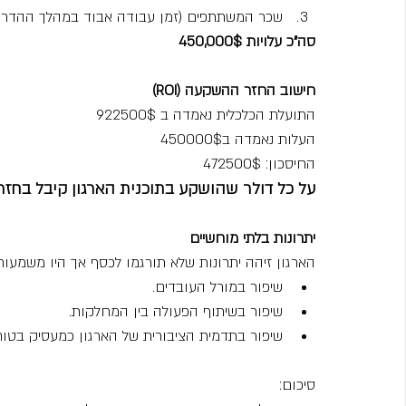
שכר המשתתפים (זמן עבודה אבוד במהלך ההדרכ
סה"כ עלויות 450,000$
חישוב החזר ההשקעה (ROI)
התועלת הכלכלית נאמדה ב 922500$
העלות נאמדה ב450000$
החיסכון: 472500$
על כל דולר שהושקע בתוכנית הארגון קיבל בחזרה את הדולר המק
יתרונות בלתי מוחשיים
הארגון זיהה יתרונות שלא תורגמו לכסף אך היו משמעותי
שיפור במורל העובדים.
שיפור בשיתוף הפעולה בין המחלקות.
שיפור בתדמית הציבורית של הארגון כמעסיק בטוח
סיכום: