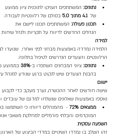
נתונים:
 המשתתפים העניקו לתוכנית ציון ממוצע 
של 
 4.1 מתוך 5.0
 בסולם של רלוונטיות לעבודה.
תכנון פעולה:
 המשתתפים תכננו ליישם את 
הנהלים החדשים לדיווח על תקריות ולנהל שיחות הבהרה עם 
למידה
הלמידה נמדדה באמצעות מבחני לפני ואחרי,  שנועדו לבח
הרלוונטיים והצעדים הנדרשים לטיפול בתלונה.
נתונים:
 ציוני המבחנים השתפרו ב-
38%
 בממוצע מ
בהבנת הצעדים שיש לנקוט ברגע שנודע למנהל ע
יישום
שישה חודשים לאחר ההכשרה, נערך מעקב כדי לקבוע באי
נאספו באמצעות שאלונים שנשלחו למדגם של עובדים ורא
ממצאים
72% 
-  מהמנהלים דיווחו כי השתמשו בפו
המוקדמים והבלתי פורמליים למחלקת משאבי אנוש
השפעה עסקית
זהו השלב בו נמדדו השינויים במדדי הביצוע של הארגון