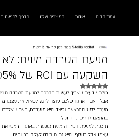
עמוד הבית
אודות
המוצרים שלנו
מדריך למניעת הט
talila yodfat
5 במאי
זמן קריאה 3 דקות
מניעת הטרדה מינית: לא 
השקעה עם ROI של 105%
דירוג של NaN מתוך 5 כוכבים
כולם יודעים שצריך לעשות הדרכה למניעת הטרדה מינית
אבל האם הארגון שלכם עוצר לרגע לשאול את עצמו מה
מעבר לסוג ההרצאה וכיצד היא מועברת, האם שאלתם את
בהתאם לדרישת החוק?
תוכנית למניעת הטרדה מינית משפרת באופן דרמטי את ס
עצמו אבל בנוסף  היא גם מובילה לעליה ברווחים.