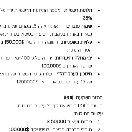
תלונות רשמיות:
  מספר התלונות הרשמיות ירד מ-37 בשנה שקדמה לתוכנית ל-24 בשנה שלאחריה ירידה של 
35%
שימור עובדים
 :  הארגון זיהה 15 מ
נשארו בארגון בעקבות השיפור בטיפול בסוגיות אלו
עלויות משפטיות:
  נרשמה ירידה של 
 150,000
$ ב
הטרדה מינית.
ימי מחלה והיעדרות:
  ירידה של כ-
שחסך לארגון כ 
$ .
100,000
חיסכון בערך דולרי
 :  עלות גיוס והכשרה של מחלי
של 15 עובדים שנשארו הוא  1200000$.
החזר השקעה  (ROI)
חישוב ה-ROI דורש את סך כל עלויות התוכנית.
עלויות התוכנית:
פיתוח ועיצוב
 50,000 $
חומרי הדרכה, מרצים ולוגיסטיקה 
100,000$ 