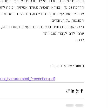
הדרכות למניעת הטרדה מינית נתפסות לא פעם כעוד משהו 
הדרכה נכונה  ובוודאי תוכנית פעולה אמיתית  יכולה לה
ארגונים משקיעים תקציבים באירועים נוצצים ובמתנות 
המוגנות של העובדים.
כי כשהעובדים חווים הטרדה או התעמרות ,שום בונוס, 
יגרמו להם לעבוד טוב יותר.
להפך.
קישור למאמר המקורי:
exual_Harrassment_Prevention.pdf