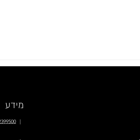
רטית פוגעת בביטחון
למה דווקא במערכת הבריאות, המגז
הציבורי , מערכת החינוך וענף הבניה
יש יותר התעמרות?
מידע
2399500
|