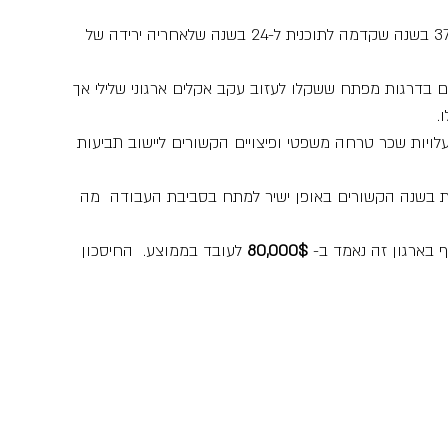
קרים של עובדים בדרגות מפתח ששקלו לעזוב עקב אקלים ארגוני שלילי אך 
.
עלויות שכר טרחה משפטי ופיצויים הקשורים ליישוב תביעות 
400 ימי היעדרות בשנה הקשורים באופן ישיר למתח בסביבת העבודה  מה 
ף בארגון זה נאמד ב-
 80,000$
 לעובד בממוצע.  החיסכון 