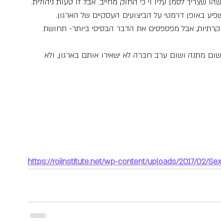
שצריך לסמן עליו וי כי החוק מחייב. אבל זו טעות ניהולית.
שפיע באופן דרמטי על הביצועים העסקיים של הארגון.
יוקרתיות, אבל מפספסים את הדבר הבסיסי ביותר- תחושת 
שום מתנה ושום ערב חברה לא ישאירו אותם בארגון, ולא 
https://roiinstitute.net/wp-content/uploads/2017/02/S