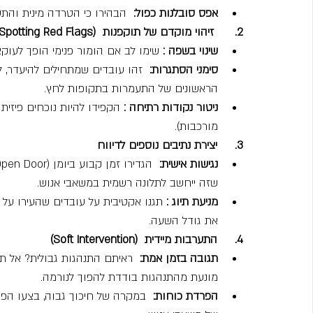
אפס סובלנות כפול:
  הבהירו כי הטרדה מינית וה
2.      זיהוי מוקדם של תוקפנות  (Spotting Red Flags)
שינוי בשפה :
 שימו לב אם הומור פנימי הופך לעוקצנ
סימני הסתגרות:
  זהו עובדים שמתחילים להיעדר, 
הראשונים של התעמרות בתקופות לחץ.
ניטור נקודות רתיחה :
 הקפידו להיות נוכחים פיזית 
מורכבות).
3.     יצירת נתיבים נוספים לדיווח
נגישות אישית:
שזה ייחשב לתלונה רשמית במשאבי אנוש.
מניעת תיוג :
 תגנו אקטיבית על עובדים שהעירו על 
את גודל השעה.
4.     התערבות מיידית  (Soft Intervention)
תגובה בזמן אמת:
  ראיתם התנהגות גבולית? אל ת
מונעת מהתנהגות בודדת להפוך לנורמה.
הפרדת כוחות:
  במקרה של חיכוך גבוה, בצעו הפרד