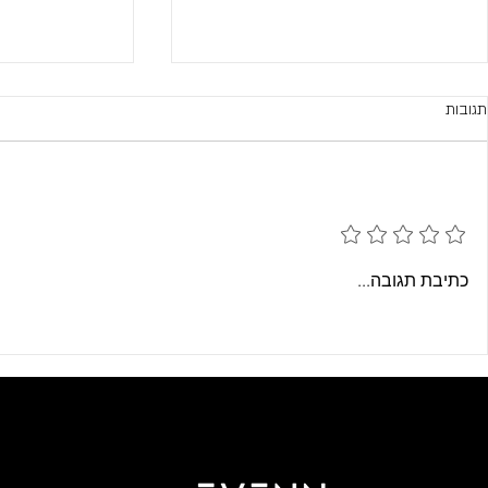
תגובות
הוספת דירוג
מי הוא באמת המתעמר במקום
האם נסיגה דמוק
כתיבת תגובה...
העבודה?
של נשים?