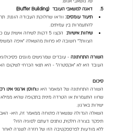
של משאבי אנוש.
5.     דאגה למשאבי העובד  (Buffer Building)
תיעוד עומסים: 
וודאו שחלוקת העבודה הוגנת. תח
להתעמרות בין עמיתים.
שיחות אישיות:
  הקצו 5 דקות לשיחה אישית
הצוות?" חשובה לא פחות מהשאלה "איפה המשימה
השורה התחתונה 
- עובדים שמרגישים מוגנים פסיכולו
העובד היא לא "אקסטרה" - היא תנאי הכרחי לשיקום האר
סיכום
השורה התחתונה של המאמר היא ש
חוסן ארגוני אינו ר
שחוו התעמרות או הטרדה מינית בתקופה שהיא ממילא ט
ישירות בארגון.
השאלה הגדולה שנשארה פתוחה ממאמר זה, היא- האם מ
תיפקד בצורה חלקית, נותנים דעתם לסוגיה הזו?
ללא מודעות לפרספקטיבה הזו של חזרה לשגרה לאחר מל