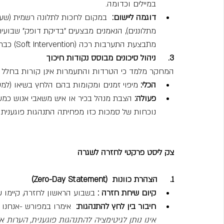
במיילים וכדומה.
דוגמה ליישום:
  במקום לחכות לתלונה רשמית (שע
מתלוננים), הנאמנים מבצעים "בדיקת דופק" שבועית
מתבצעת התערבות רכה (Soft Intervention) כבר ביום המקרה.
3.     ניהול סיכונים מבוסס נקודות חיכוך
המחקר מלמד כי הטרדות והתעמרות אינן קורות בחלל רי
הכלי:
 מיפוי זמנים ומקומות בהם הלחץ בשיאו (למ
פעולה:
 הצבת מנהל בכיר או איש משאבי אנוש כמש
נוכחות של סמכות כזו מפחיתה התנהגות פוגענית 
צק ליסט פרקטי לחזרה לשגרה
1.     הצהרת כוונות  (Zero-Day Statement)
קיום שיחת חזרה :
 בשבוע הראשון לחזרה, קיימו 
חיבור בין לחץ להתנהגות:
  אימרו במפורש -אנחנו י
אינו נותן לגיטימציה להתנהגות פוגענית, הערות אי