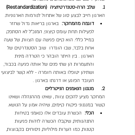
1.     שלב הרה-סטנדרטיזציה  (Restandardization)
הארגון חייב לבצע סוג של אתחול לנורמות הארגוניות.
דוגמה מהמחקר:
  בארגון בריאות גדול שחזר 
לפעילות תחת עומס קיצוני, המנכ"ל לא הסתפק 
במייל כללי. הוא קיים פגישה עם הצוות, של שעה 
אחת בלבד, שבו הוגדרו  שוב הסטנדרטים של 
הארגון . בין הייתר הובהר כי הטרדה מינית 
והתעמרות הן שתי פנים של אותה פגיעה בכבוד, 
ושתיהן יטופלו באותה חומרה - ללא קשר לביצועי 
העובד הפוגע או דרגתו בארגון .
2.     מנגנון הנאמנים הנייטרליים
המחקר מציע להקים צוות , שאינו מההנהלה ושאינו 
קשור במנגנוני פיקוח קיימים, שיהיה אמון על הנושא.
הכלי:
  הכשרת עובדים אלו כנאמני בטיחות 
התנהגותית, שיקבלו הכשרה לזהות פגיעות 
קטנות, כמו הערות מילוליות, ניסוחים בקבוצות, 