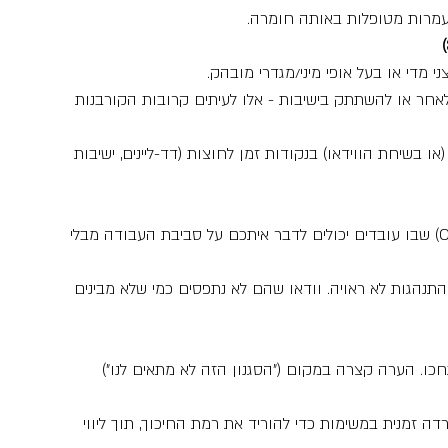
תעמרות מטופלות באותה חומרה.
י מדי או בעל אופי מיני/מגדרי מובהק.
לאחר או להשתתק בישיבות - אלו לעיתים קרובות הקורבנות 
(או בשיחת הווידאו) בנקודות זמן לחוצות (דד-ליינים, ישיבות 
  הגדירו זמן קבוע ביומן (Open Door) שבו עובדים יכולים לדבר איתכם על סביבת העבודה מבלי 
התנהגות לא ראויה. וודאו שהם לא נתפסים כמי שלא מבינים 
חכו. הערה קצרה במקום ("הסגנון הזה לא מתאים לנו") 
ה זמנית במשימות כדי להוריד את רמת החיכוך, תוך ליווי 