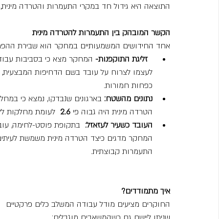
התוצאה היא גידול חד במקרי התעמרות והטרדה מינית, 
הקשר המובהק בין התעמרות להטרדה מינית
אחד החידושים המשמעותיים במחקר הוא שבירת ההפרד
זליגת התוקפנות-
 המחקר מצא כי בסביבות עבודה
לעצמו לצרוח על עובד בשם הדחיפות המבצעית, יו
כפחות חמורות.
נתונים מהשטח:
 בארגונים שנבדקו, נמצא כי במחל
הטרדה מינית היה גבוה פי 
2.6
  לעומת מחלקות לל
העובד כשעיר לעזאזל:
  בתקופת פוסט-לחימה, עוב
המחקר מדגים כיצד הטרדה מינית משמשת לעיתים 
התעמרות קבוצתית.
איך מתמודדים?
החוקרים מציעים מודל עבודה המשלב כלים פרקטיים 
שניתן ליישם גם כשהמשאבים מוגבלים: