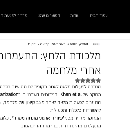
עמוד הבית
אודות
המוצרים שלנו
מדריך למניעת הט
talila yodfat
14 באפר׳
זמן קריאה 3 דקות
מלכודת הלחץ: התעמרות 
אחרי מלחמה
דירוג של NaN מתוך 5 כוכבים
החזרה לפעילות מלאה לאחר תקופת לחימה אינה חזרה 
מחקר של 
Khan et al
 והניתוחים העדכניים ב
anization
החוזרים לפעילות מלאה לאחר מצב קיצון של מלחמה, א
להישרדות כלכלית ותפעולית.
המחקר מזהיר מפני 
"עיוורון ארגוני מונחה מטרה" ,
 כלומ
מתעלמים מהתדרדרות בנורמות ההתנהגות.