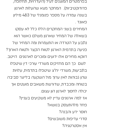
בפרמטרים המוצגים לעיל (היעדרויות, תחלופה, 
פרודוקטיביות).  המחקר מצא שהעלות לארגון 
בשנה עמדה על מספר פנומנלי של 483 מיליון 
פאונד .
המחירים בשני המחקרים הללו כלל לא עסקו 
בשאלה של המחיר שארגון משלם כאשר הוא 
נתבע על הטרדה או התעמרות ומה המחיר של 
פגיעה בתדמית הארגון לטווח הקצר ולטווח הארוך?
דווקא מחירים אלו ידועים ומוכרים לארגונים  הייטב. 
 לשם  כך הם מחזיקים משרדי עורכי דין שיטפלו 
בתביעות, משרדי יח"צ שיטפלו בתדמית, עלויות 
שהן גבוהות לאין ערוך מול השקעה בלייצר סביבה 
בטוחה ומכבדת, שדורשת משאבים מועטים אך 
יכולה לחסוך לארגון הון עצום.
אז למה ארגונים עדיין לא משקיעים בעניין?
פחד מלהתעסק בנושא?
חוסר ידע והבנה?
סדרי עדיפות משובשים?
אין אסטרטגיה?