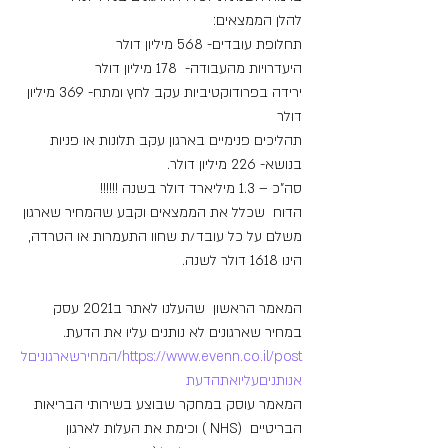
להלן הממצאים:
תחלופת עובדים- 568 מיליון דולר
היעדרויות מהעבודה-  178 מיליון דולר
ירידה בפרודוקטיביות עקב לחץ ומתח- 369 מיליון 
דולר
תהליכים פנימיים בארגון עקב תלונות או פניות 
בנושא- 226 מיליון דולר.
סה"כ – 1.3 מיליארד דולר בשנה !!!!!!
הדוח  שכלל את הממצאים וקבע שהמחיר שארגון 
משלם על כל עובד/ת שחוו התעמרות או הטרדה, 
הינו 1618 דולר לשנה.
המאמר הראשון  שהעלנו לאתר ב2021 עסק 
במחיר שארגונים לא נותנים עליו את הדעת. 
https://www.evenn.co.il/post/המחירשארגוניםל
אנותניםעליואתהדעת
המאמר עוסק במחקר שבוצע בשירותי הבריאות 
הבריטיים  (NHS ) וכימת את העלות לארגון 