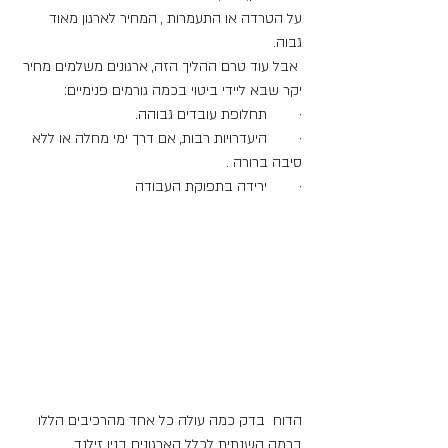
על הטרדה או התעמרות , המחיר לארגון מאוד 
גבוה.
 אבל עוד טרם ההליך הזה, ארגונים משלמים מחיר 
יקר שבא ליידי ביטוי בכמה גורמים פנימיים:
·        תחלופת עובדים גבוהה.
·        היעדרויות רבות, אם דרך ימי מחלה או ללא 
סיבה ברורה .
·        ירידה בתפוקת העבודה
הדוח  בדק כמה עולה כל אחד מהרכיבים הללו 
ברמה השנתית לכלל הארגונים בניו זילנד.