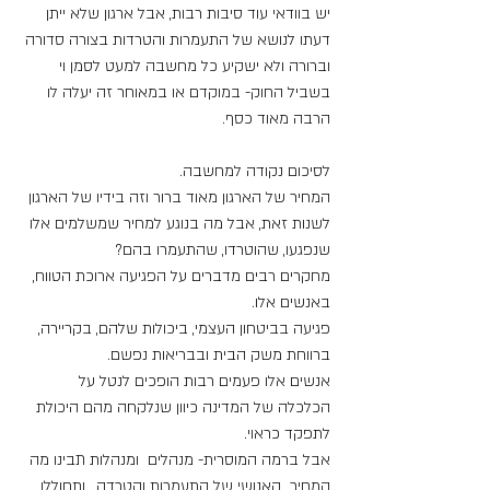
יש בוודאי עוד סיבות רבות, אבל ארגון שלא ייתן 
דעתו לנושא של התעמרות והטרדות בצורה סדורה 
וברורה ולא ישקיע כל מחשבה למעט לסמן וי 
בשביל החוק- במוקדם או במאוחר זה יעלה לו 
הרבה מאוד כסף.
לסיכום נקודה למחשבה.
המחיר של הארגון מאוד ברור וזה בידיו של הארגון 
לשנות זאת, אבל מה בנוגע למחיר שמשלמים אלו 
שנפגעו, שהוטרדו, שהתעמרו בהם?
מחקרים רבים מדברים על הפגיעה ארוכת הטווח, 
באנשים אלו.
פגיעה בביטחון העצמי, ביכולות שלהם, בקריירה, 
ברווחת משק הבית ובבריאות נפשם.
אנשים אלו פעמים רבות הופכים לנטל על 
הכלכלה של המדינה כיוון שנלקחה מהם היכולת 
לתפקד כראוי.
אבל ברמה המוסרית- מנהלים  ומנהלות תבינו מה 
המחיר  האנושי של התעמרות והטרדה,  ותחוללו 