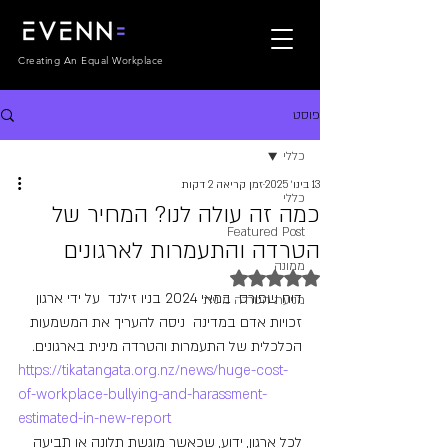
Creating An Equal Workplace
פוסט
כללי
13 בינו׳ 2025
זמן קריאה 2 דקות
כללי
כמה זה עולה לנו? המחיר של
Featured Post
הטרדה והתעמרות לארגונים
ממונה
דירוג של NaN מתוך 5 כוכבים
דוח שפורס  במאי 2024 בניו זילנד  על ידי ארגון 
מניעת הטרדה מינית
זכויות אדם במדינה  ניסה להעריך את המשמעות 
הכלכלית של התעמרות והטרדה מינית בארגונים.
https://tikatangata.org.nz/news/huge-cost-
of-workplace-bullying-and-harassment-
estimated-in-new-report
לכל ארגון, ידוע, שכאשר מוגשת תלונה או תביעה 