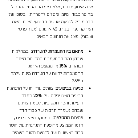
אינה אירוע מבודד, אלא רצף התנהגותי המתחיל 
בחוסר כבוד יומיומי ומסלים להטרדות , ובסופו של 
דבר מוביל לפגיעה אנושה בביצועי הצוות והארגון.
המחקר נערך בקרב 42 ארגונים (מגזר פרטי 
וציבורי) ומציג את הנתונים הבאים:
מתאם בין התעמרות להטרדה:
  במחלקות 
שבהן רמת ההתעמרות המדווחת הייתה 
גבוהה ב-
15%
 מהממוצע הארגוני, 
ההסתברות לדיווח על הטרדה מינית עלתה 
ב28% .
פגיעה בביצועים:
 צוותים שדיווחו על התנהגות 
בריונית הציגו ירידה של 
 22%
 במדדי 
היעילות והפרודוקטיביות לעומת צוותים 
שבהם נשמרה תרבות של כבוד הדדי.
מהירות ההסלמה:
  המחקר מצא כי פרק 
הזמן הממוצע מהופעת התנהגויות של חוסר 
כבוד ראשוניות ועד להגשת תלונה רשמית 