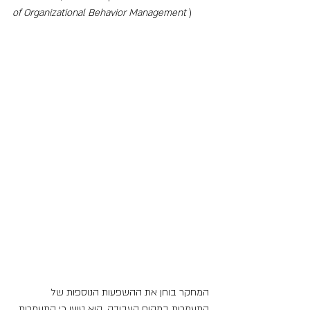
of Organizational Behavior Management
 )
המחקר בוחן את ההשפעות הנוספות של 
התעמרות במקום העבודה. הוא טוען כי התעמרות 