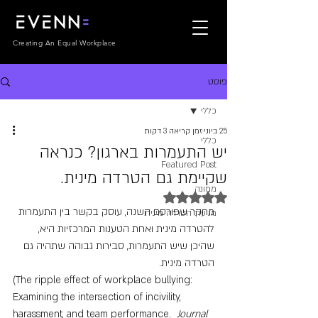
Creating An Equal Workplace
פוסט
כללי
25 ביוני
זמן קריאה 3 דקות
כללי
יש התעמרות בארגון? כנראה
Featured Post
שקיימת גם הטרדה מינית.
ממונה
דירוג של NaN מתוך 5 כוכבים
מחקר שפורסם השנה, עוסק בקשר בין התעמרות 
מניעת הטרדה מינית
להטרדה מינית ואחת הטענות המרכזיות היא, 
שהיכן שיש התעמרות, סבירות גבוהה שתהיה גם 
הטרדה מינית.
(The ripple effect of workplace bullying: 
Examining the intersection of incivility, 
harassment, and team performance.  
Journal 