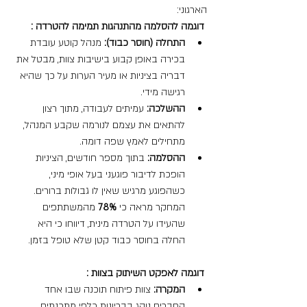
הארגוני:
 דוגמה להסלמה מהתנהגות תמימה להטרדה :
התחלה (חוסר כבוד):
 מנהל קוטע עובדת 
בכירה באופן קבוע בישיבות צוות, מבטל את 
דבריה בציניות או מעיר הערות על כך שהיא 
רגישה מידי.
ההשלכה:
 עמיתים לעבודה, מתוך רצון 
להתאים את עצמם לנורמה שקבע המנהל, 
מתחילים לאמץ שפה דומה.
ההסלמה:
 בתוך מספר חודשים, הציניות 
הופכת לדיבור פוגעני בעל אופי מיני, 
כשהפוגע מרגיש שאין לו גבולות ברורים. 
המחקר מראה כי 
78%
 מהמשתתפים 
שהעידו על הטרדה מינית, דיווחו כי היא 
החלה בחוסר כבוד קטן שלא טופל בזמן.
 דוגמה לאפקט השיתוק בצוות :
המקרה:
 צוות פיתוח תוכנה שבו אחד 
החברים נוהג בבריונות כלפי מתכנתים 