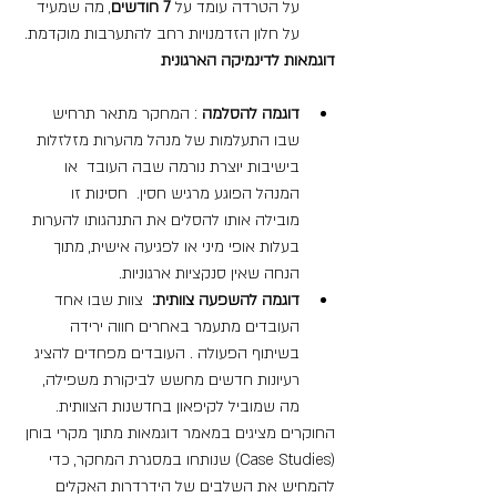
על הטרדה עומד על 
7 חודשים
, מה שמעיד 
על חלון הזדמנויות רחב להתערבות מוקדמת.
דוגמאות לדינמיקה הארגונית
דוגמה להסלמה 
: המחקר מתאר תרחיש 
שבו התעלמות של מנהל מהערות מזלזלות 
בישיבות יוצרת נורמה שבה העובד  או 
המנהל הפוגע מרגיש חסין.  חסינות זו 
מובילה אותו להסלים את התנהגותו להערות 
בעלות אופי מיני או לפגיעה אישית, מתוך 
הנחה שאין סנקציות ארגוניות.
דוגמה להשפעה צוותית:
  צוות שבו אחד 
העובדים מתעמר באחרים חווה ירידה 
בשיתוף הפעולה . העובדים מפחדים להציג 
רעיונות חדשים מחשש לביקורת משפילה, 
מה שמוביל לקיפאון בחדשנות הצוותית.
החוקרים מציגים במאמר דוגמאות מתוך מקרי בוחן 
(Case Studies) שנותחו במסגרת המחקר, כדי 
להמחיש את השלבים של הידרדרות האקלים 