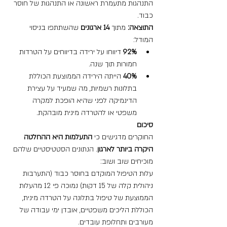
התנהגות מתעמרת ראשונה או התנהגות של חוסר 
כבוד.
התוצאה:
 מתוך 
14 ארגונים
 שהשתתפו בניסוי 
המודל:
92%
 דיווחו על ירידה בדיווחים על הטרדות 
חמורות תוך שנה.
40%
 הייתה הירידה הממוצעת הכוללת 
בתלונות רשמיות, מה שמעיד על עצירת 
הדינמיקה לפני שהיא הופכת למקרה 
משפטי או להטרדה מינית מובהקת.
סיכום
החוקרים מדגישים כי 
התעלמות היא ההחלטה 
היקרה ביותר לארגון
. הנתונים הסטטיסטיים שלהם 
מוכיחים שוב ושוב:
עלות הטיפול המוקדם בחוסר כבוד (התערבות 
ניהולית קלה של 15 דקות) נמוכה פי 12 מהעלות 
הממוצעת של טיפול בתלונה על הטרדה מינית, 
הכוללת הליכים משפטיים, אובדן ימי עבודה של 
מעורבים ותחלופת עובדים.