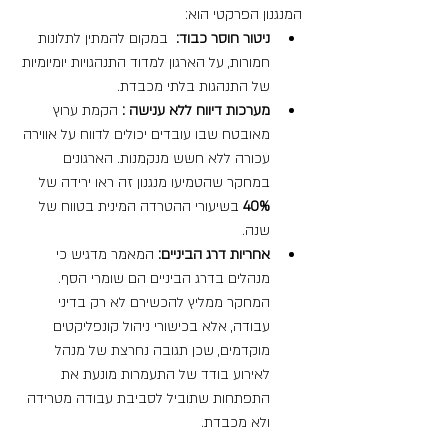
המנגנון הפרקטי הוא:
ניטור חוסר כבוד:
  במקום להמתין לתלונות 
חמורות, על הארגון למדוד התנהגויות יומיומיות 
של התנהגות בלתי מכבדת.
מערכות דיווח ללא ענישה :
 הקמת ערוץ 
מאובטח שבו עובדים יכולים לדווח על אווירה 
עכורה ללא חשש מנקמנות. הארגונים 
במחקר שהטמיעו מנגנון זה ראו ירידה של 
40%
 בשיעורי ההטרדה המינית בטווח של 
שנה.
אחריות דרג הביניים:
 המאמר מדגיש כי 
מנהלים בדרג הביניים הם שומרי הסף. 
המחקר ממליץ להכשירם לא רק בדיני 
עבודה, אלא בכישורי ניהול קונפליקטים 
מוקדמים, שכן תגובה נחרצת של מנהל 
לאירוע בודד של התעמרות מונעת את 
התפתחות שתוביל לסביבת עבודה מטרידה 
ולא מכבדת.