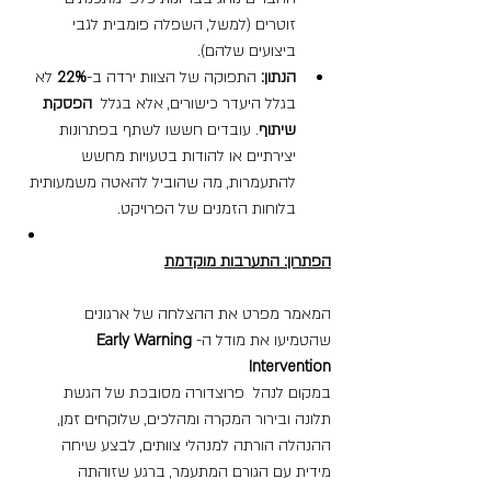
זוטרים (למשל, השפלה פומבית לגבי 
ביצועים שלהם).
הנתון:
 התפוקה של הצוות ירדה ב-
22%
 לא 
בגלל היעדר כישורים, אלא בגלל 
 הפסקת 
שיתוף
. עובדים חששו לשתף בפתרונות 
יצירתיים או להודות בטעויות מחשש 
להתעמרות, מה שהוביל להאטה משמעותית 
בלוחות הזמנים של הפרויקט.
הפתרון: התערבות מוקדמת
המאמר מפרט את ההצלחה של ארגונים 
שהטמיעו את מודל ה-
Early Warning 
Intervention
במקום לנהל  פרוצדורה מסובכת של הגשת 
תלונה ובירור המקרה ומהלכים, שלוקחים זמן, 
ההנהלה הורתה למנהלי צוותים, לבצע שיחה 
מידית עם הגורם המתעמר, ברגע שזוהתה 