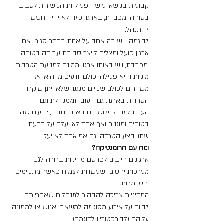
קבועות בנושא, עושה פעילויות הקשורות לסביבה 
בטוחה ומכבדת, בארגון כזה לא יהיה חשש 
להתנהל.
לדוגמה,  ישיבה אחד על אחת בחדר סגור- אם 
ארגון פועל ומצליח לייצר סביבת עבודה בטוחה 
ומכבדת, ויש באותו ארגון ממונה למניעת הטרדות 
מיניות והיא פעילה וכולם יודעים מי היא, אז 
משדרים לכולם שקיים מנגנון שלא ייתן שיקרו 
הטרדות בארגון. גם העובדת/מנהלת וגם 
העובד/מנהל שיושבים באוותו חדר , יודעים שהם 
בטוחים ומוגנים ואף אחד לא יעלה על הדעת 
שתתבצע הטרדה וגם אף אחד לא יעז!
ומה עם הרומנטיקה?
ארגונים חייבים לפרסם מדיניות ברורה לגבי 
מערכות יחסים  שעשויות לצמוח כאשר מתקימים 
יחסי מרות.
המדיניות צריכה להבהיר למנהלים שאחריותם 
לדווח על אירוע מסוג זה למשאבי אנוש או לממונה 
עליהם (לדירקטוריון לדוגמה).