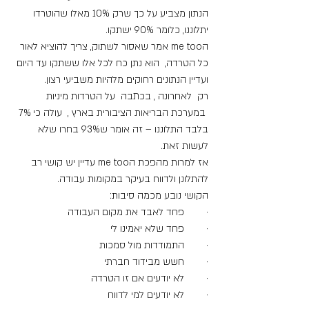
הנתון מצביע על כך שרק 10% מאלו שהוטרדו 
יתלוננו, כלומר 90% ישתקו.
הme too אמר שאסור לשתוק, צריך להוציא לאור 
כל הטרדה,  הוא נתן כח לכל אלו ששתקו עד היום 
ועדיין הנתונים רחוקים מלהיות משביעי רצון.
רק  לאחרונה , בכתבה  על הטרדות מיניות 
 במערכת הבריאות הציבורית בארץ ,  עולה כי 7% 
בלבד התלוננו – זה אומר ש93% בחרו שלא 
לעשות זאת.
אז למרות מהפכת הme too עדיין יש קושי רב 
להתלונן ולדווח בעיקר במקומות עבודה.
הקושי נובע מכמה סיבות:
·        פחד לאבד את מקום העבודה
·        פחד שלא יאמינו לי
·        התמודדות מול סמכות
·        חשש מבידוד חברתי
·        לא יודעים אם זו הטרדה
·        לא יודעים למי לדווח