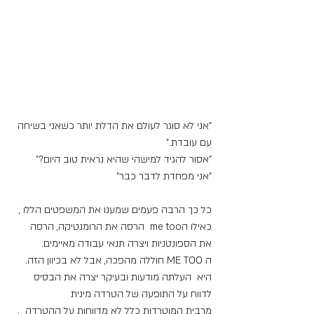
"אני לא סוגר לעולם את הדלת יותר כשאני בשיחה 
עם עובדת."
"אסור להגיד למישהי שהיא נראית טוב היום?"
"אני מפחדת לדבר כבר"
כל כך הרבה פעמים שמענו את המשפטים הללו , 
כאילו הme too  הרסה את הרומנטיקה, הרסה 
את הספונטניות ויצרה תנאי עבודה מאיימים.
ה ME TOO חוללה מהפכה, אבל לא בכיוון הזה.
היא  העלתה מודעות ובעיקר יצרה את הבסיס 
לדווח על התופעה של הטרדה מינית
מרבית המוטרדות כלל לא מדווחות על ההטרדה  . 