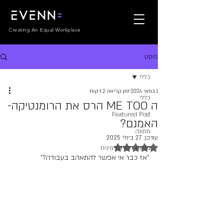
Creating An Equal Workplace
פוסט
כללי
1 במאי 2024
זמן קריאה 2 דקות
כללי
ה ME TOO הרס את הרומנטיקה-
Featured Post
האמנם?
ממונה
עודכן:
27 ביולי 2025
דירוג של NaN מתוך 5 כוכבים
מניעת הטרדה מינית
"אז כבר אי אפשר להתאהב בעבודה?"