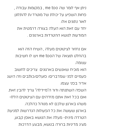
ניתן אף לומר שה me too , במקומות עבודה , 
פחות השפיע על יכולת של מוטרד/ת להתלונן 
לאור נתונים אלו.
יחד עם זאת הוא העלה בצורה דרמטית את 
המודעות לנושא ההטרדות בארגונים .
אם נחזור לציטוטים מעלה , השיח הזה הוא 
בהחלט תוצאה של הme too ויש לו חשיבות 
עצומה.
הוא מוכיח שאנשים בארגונים  צריכים לחשוב 
פעמיים לפני שמדברים/ פועלים/כותבים וזה הישג 
אדיר בפני עצמו.
השפה השתנתה ודור ה"מיידלה" צריך להבין זאת.
ואם בכל זאת אתם מזדהים עם הציטוטים הללו- 
משהו בארגון שלכם לא מנוהל כהלכה.
בארגון שעושה את כל הפעולות הנדרשות למניעת 
הטרדה מינית- מעלה את הנושא באופן קבוע, 
מציג מדיניות ברורה בנושא, מבצע הדרכות 