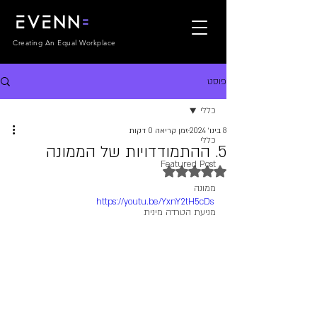
Creating An Equal Workplace
פוסט
כללי
8 בינו׳ 2024
זמן קריאה 0 דקות
כללי
5. ההתמודדויות של הממונה
Featured Post
דירוג של NaN מתוך 5 כוכבים
ממונה
https://youtu.be/YxnY2tH5cDs
מניעת הטרדה מינית