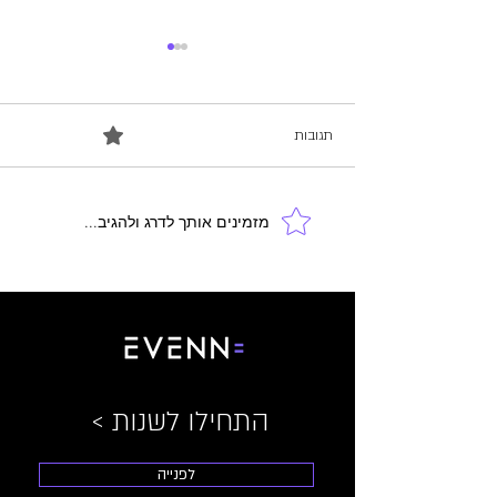
0.0 / 5 ‏(0)
תגובות
מזמינים אותך לדרג ולהגיב...
האם נסיגה דמוקרטית פוגעת
בביטחון של נשים?
< התחילו לשנות
לפנייה